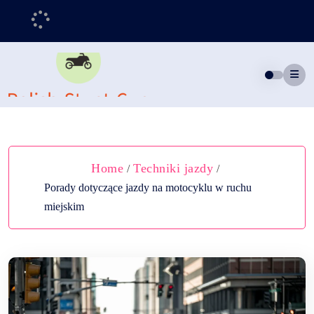
Skip
to
content
Home
Techniki jazdy
/
/
Porady dotyczące jazdy na motocyklu w ruchu
miejskim