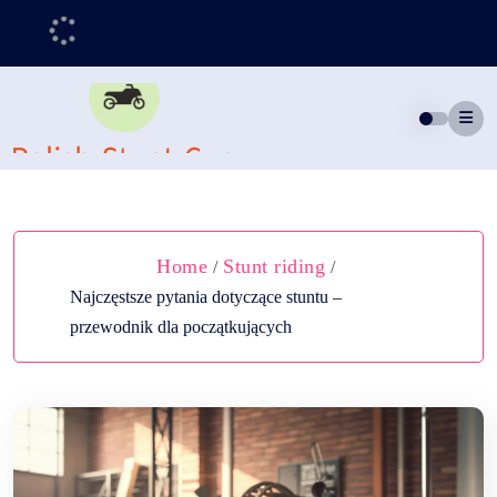
Skip
to
content
Home
Stunt riding
/
/
Najczęstsze pytania dotyczące stuntu –
przewodnik dla początkujących