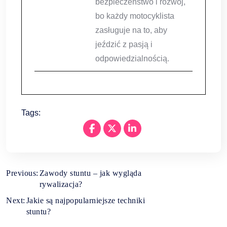
bezpieczeństwo i rozwój,
bo każdy motocyklista
zasługuje na to, aby
jeździć z pasją i
odpowiedzialnością.
Tags:
Nawigacja
Previous:
Zawody stuntu – jak wygląda
rywalizacja?
wpisu
Next:
Jakie są najpopularniejsze techniki
stuntu?