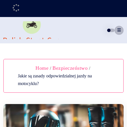
Skip
to
content
Home
Bezpieczeństwo
/
/
Jakie są zasady odpowiedzialnej jazdy na
motocyklu?