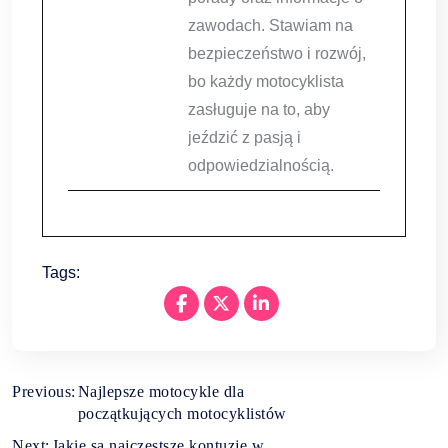
zawodach. Stawiam na
bezpieczeństwo i rozwój,
bo każdy motocyklista
zasługuje na to, aby
jeździć z pasją i
odpowiedzialnością.
Tags:
Nawigacja
Previous:
Najlepsze motocykle dla
początkujących motocyklistów
wpisu
Next:
Jakie są najczęstsze kontuzje w