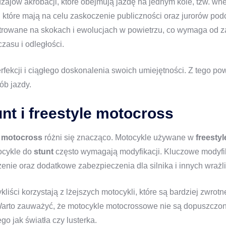
ajów akrobacji, które obejmują jazdę na jednym kole, tzw. whee
, które mają na celu zaskoczenie publiczności oraz jurorów po
trowane na skokach i ewolucjach w powietrzu, co wymaga od z
zasu i odległości.
fekcji i ciągłego doskonalenia swoich umiejętności. Z tego po
ób jazdy.
nt i freestyle motocross
e motocross
różni się znacząco. Motocykle używane w
freesty
ocykle do
stunt
często wymagają modyfikacji. Kluczowe modyf
nie oraz dodatkowe zabezpieczenia dla silnika i innych wraż
ykliści korzystają z lżejszych motocykli, które są bardziej zwr
arto zauważyć, że motocykle motocrossowe nie są dopuszczone
 jak światła czy lusterka.