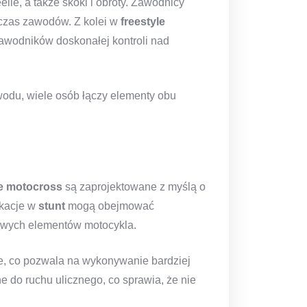
lie, a także skoki i obroty. Zawodnicy
dczas zawodów. Z kolei w
freestyle
awodników doskonałej kontroli nad
wodu, wiele osób łączy elementy obu
le motocross
są zaprojektowane z myślą o
ikacje w
stunt
mogą obejmować
liwych elementów motocykla.
otne, co pozwala na wykonywanie bardziej
 do ruchu ulicznego, co sprawia, że nie