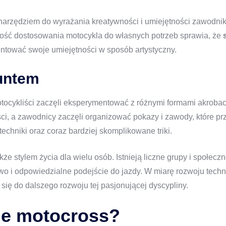
narzędziem do wyrażania kreatywności i umiejętności zawodnika.
wość dostosowania motocykla do własnych potrzeb sprawia, że
zentować swoje umiejętności w sposób artystyczny.
tuntem
motocykliści zaczęli eksperymentować z różnymi formami akrobac
ci, a zawodnicy zaczęli organizować pokazy i zawody, które p
hniki oraz coraz bardziej skomplikowane triki.
akże stylem życia dla wielu osób. Istnieją liczne grupy i społecz
o i odpowiedzialne podejście do jazdy. W miarę rozwoju techn
 się do dalszego rozwoju tej pasjonującej dyscypliny.
yle motocross?