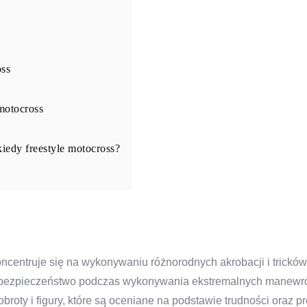
oss
 motocross
iedy freestyle motocross?
koncentruje się na wykonywaniu różnorodnych akrobacji i trickó
 i bezpieczeństwo podczas wykonywania ekstremalnych manewr
broty i figury, które są oceniane na podstawie trudności oraz p