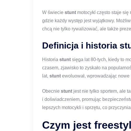
W świecie
stunt
motocykl często staje się 
gdzie każdy występ jest wyjątkowy. Możli
chcą nie tylko rywalizować, ale także pre
Definicja i historia s
Historia
stunt
sięga lat 80-tych, kiedy to 
czasem, zjawisko to zyskało na popularnoś
lat,
stunt
ewoluował, wprowadzając nowe tec
Obecnie
stunt
jest nie tylko sportem, ale t
i doświadczeniem, promując bezpieczeństw
lepszych motocykli i sprzętu, co przyczynia
Czym jest freest