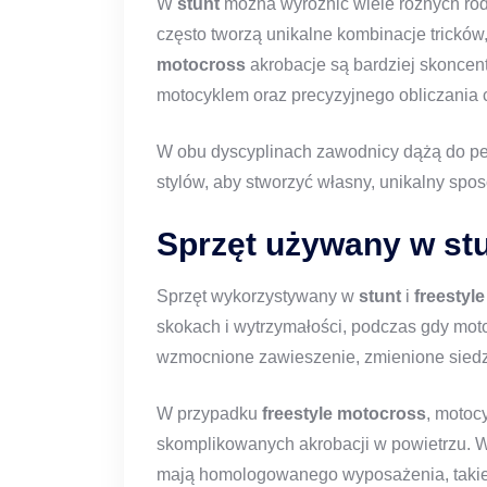
W
stunt
można wyróżnić wiele różnych rodz
często tworzą unikalne kombinacje tricków
motocross
akrobacje są bardziej skoncen
motocyklem oraz precyzyjnego obliczania c
W obu dyscyplinach zawodnicy dążą do per
stylów, aby stworzyć własny, unikalny spos
Sprzęt używany w stu
Sprzęt wykorzystywany w
stunt
i
freestyl
skokach i wytrzymałości, podczas gdy mot
wzmocnione zawieszenie, zmienione siedze
W przypadku
freestyle motocross
, motoc
skomplikowanych akrobacji w powietrzu. W
mają homologowanego wyposażenia, takiego