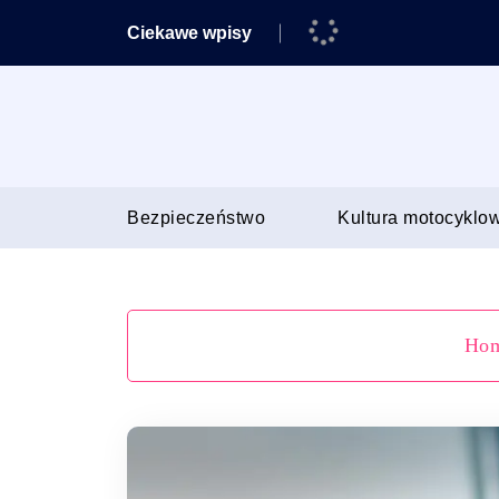
Skip
Ciekawe wpisy
to
content
Porady dla motocyklistów
Bezpieczeństwo
Kultura motocyklo
Ho