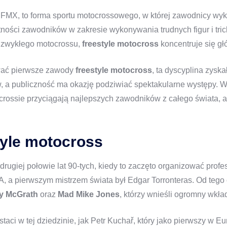
o FMX, to forma sportu motocrossowego, w której zawodnicy wyk
ności zawodników w zakresie wykonywania trudnych figur i trickó
 zwykłego motocrossu,
freestyle motocross
koncentruje się gł
zować pierwsze zawody
freestyle motocross
, ta dyscyplina zys
w, a publiczność ma okazję podziwiać spektakularne występy. W
rossie przyciągają najlepszych zawodników z całego świata, a 
style motocross
rugiej połowie lat 90-tych, kiedy to zaczęto organizować profe
 a pierwszym mistrzem świata był Edgar Torronteras. Od tego c
y McGrath
oraz
Mad Mike Jones
, którzy wnieśli ogromny wkład
aci w tej dziedzinie, jak Petr Kuchař, który jako pierwszy w Eu