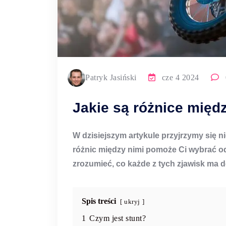
Patryk Jasiński
cze 4 2024
Jakie są różnice międ
W dzisiejszym artykule przyjrzymy się 
różnic między nimi pomoże Ci wybrać od
zrozumieć, co każde z tych zjawisk ma 
Spis treści
ukryj
1
Czym jest stunt?