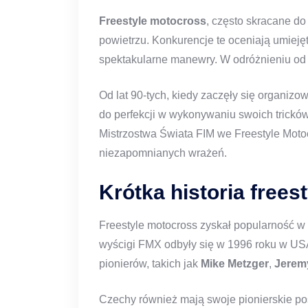
Freestyle motocross
, często skracane d
powietrzu. Konkurencje te oceniają umiejęt
spektakularne manewry. W odróżnieniu od
Od lat 90-tych, kiedy zaczęły się organi
do perfekcji w wykonywaniu swoich trickó
Mistrzostwa Świata FIM we Freestyle Motoc
niezapomnianych wrażeń.
Krótka historia free
Freestyle motocross zyskał popularność w d
wyścigi FMX odbyły się w 1996 roku w USA,
pionierów, takich jak
Mike Metzger
,
Jerem
Czechy również mają swoje pionierskie post