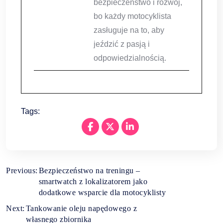
bezpieczeństwo i rozwój,
bo każdy motocyklista
zasługuje na to, aby
jeździć z pasją i
odpowiedzialnością.
Tags:
Nawigacja
Previous:
Bezpieczeństwo na treningu –
smartwatch z lokalizatorem jako
wpisu
dodatkowe wsparcie dla motocyklisty
Next:
Tankowanie oleju napędowego z
własnego zbiornika