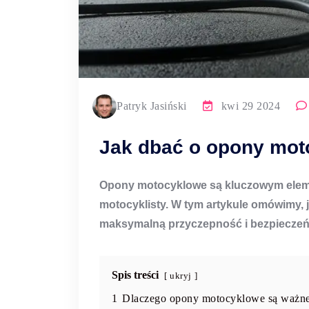
Patryk Jasiński
kwi 29 2024
Jak dbać o opony mo
Opony motocyklowe
są kluczowym eleme
motocyklisty. W tym artykule omówimy, 
maksymalną przyczepność i bezpieczeń
Spis treści
ukryj
1
Dlaczego opony motocyklowe są ważn