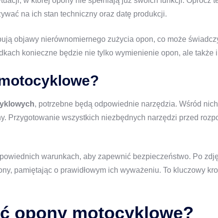
uacji, w której opony nie spełniają już swoich funkcji. Oprócz
wać na ich stan techniczny oraz datę produkcji.
pują objawy nierównomiernego zużycia opon, co może świadcz
dkach konieczne będzie nie tylko wymienienie opon, ale także
 motocyklowe?
yklowych
, potrzebne będą odpowiednie narzędzia. Wśród nich 
. Przygotowanie wszystkich niezbędnych narzędzi przed rozpo
wiednich warunkach, aby zapewnić bezpieczeństwo. Po zdjęci
ny, pamiętając o prawidłowym ich wyważeniu. To kluczowy kro
ć opony motocyklowe?