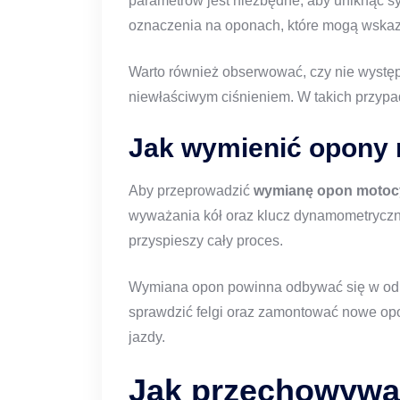
parametrów jest niezbędne, aby uniknąć syt
oznaczenia na oponach, które mogą wskazy
Warto również obserwować, czy nie wystę
niewłaściwym ciśnieniem. W takich przypa
Jak wymienić opony
Aby przeprowadzić
wymianę opon motoc
wyważania kół oraz klucz dynamometryczny
przyspieszy cały proces.
Wymiana opon powinna odbywać się w odpo
sprawdzić felgi oraz zamontować nowe opo
jazdy.
Jak przechowywa