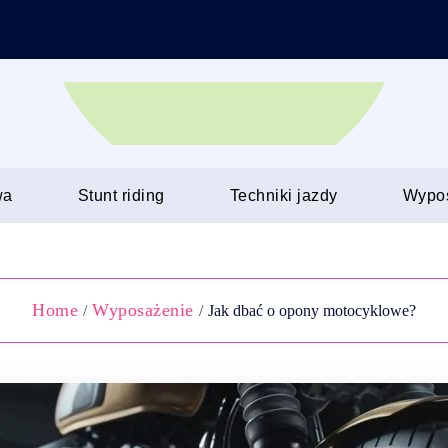
wa
Stunt riding
Techniki jazdy
Wypo
Home
Wyposażenie
/
/
Jak dbać o opony motocyklowe?