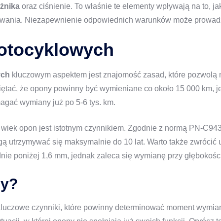
żnika
oraz ciśnienie. To właśnie te elementy wpływają na to, j
ania. Niezapewnienie odpowiednich warunków może prowadzić
otocyklowych
ych
kluczowym aspektem jest znajomość zasad, które pozwolą 
iętać, że opony powinny być wymieniane co około 15 000 km, j
gać wymiany już po 5-6 tys. km.
ż wiek opon jest istotnym czynnikiem. Zgodnie z normą PN-C9
mogą utrzymywać się maksymalnie do 10 lat. Warto także zwróci
dnie poniżej 1,6 mm, jednak zaleca się wymianę przy głębokośc
ny?
kluczowe czynniki, które powinny determinować moment wymia