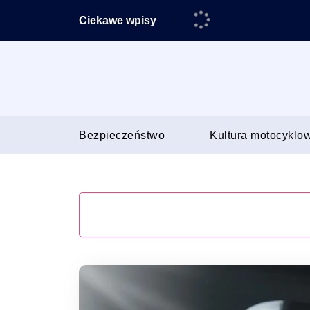
Skip
Ciekawe wpisy
to
content
Porady dla motocyklistów
Bezpieczeństwo
Kultura motocyklo