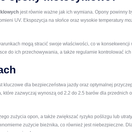
yklowych
jest równie ważne jak ich wymiana. Opony powinny
promieni UV. Ekspozycja na słońce oraz wysokie temperatury moż
unkach mogą stracić swoje właściwości, co w konsekwencji w
e do ich przechowywania, a także regularnie kontrolować ich s
ach
st kluczowe dla bezpieczeństwa jazdy oraz optymalnej przyczep
 które zazwyczaj wynoszą od 2.2 do 2.5 barów dla przednich o
go zużycia opon, a także zwiększać ryzyko poślizgu lub utraty 
omierne zużycie bieżnika, co również jest niebezpieczne. Dla