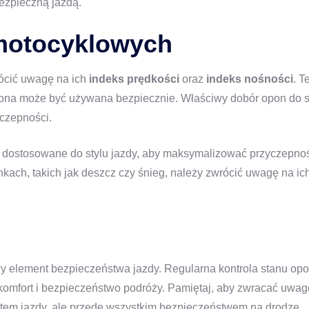
ezpieczną jazdą.
motocyklowych
ócić uwagę na ich
indeks prędkości
oraz
indeks nośności
. T
opona może być używana bezpiecznie. Właściwy dobór opon do 
czepności.
 dostosowane do stylu jazdy, aby maksymalizować przyczepność
ach, takich jak deszcz czy śnieg, należy zwrócić uwagę na ic
y element bezpieczeństwa jazdy. Regularna kontrola stanu op
mfort i bezpieczeństwo podróży. Pamiętaj, aby zwracać uwa
ortem jazdy, ale przede wszystkim bezpieczeństwem na drodze.